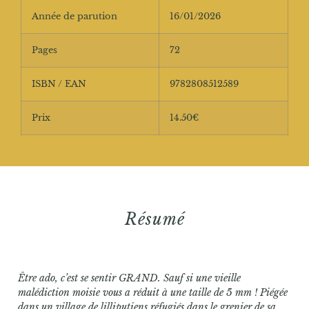
Année de parution
16/01/2026
Pages
72
ISBN / EAN
9782808512589
Prix
14.50€
Résumé
Être ado, c’est se sentir GRAND. Sauf si une vieille
malédiction moisie vous a réduit à une taille de 5 mm ! Piégée
dans un village de lilliputiens réfugiés dans le grenier de sa