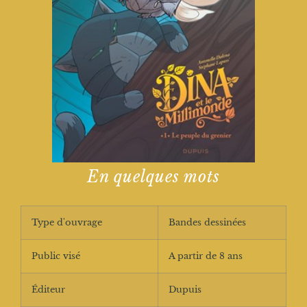
En quelques mots
Type d'ouvrage
Bandes dessinées
Public visé
A partir de 8 ans
Éditeur
Dupuis