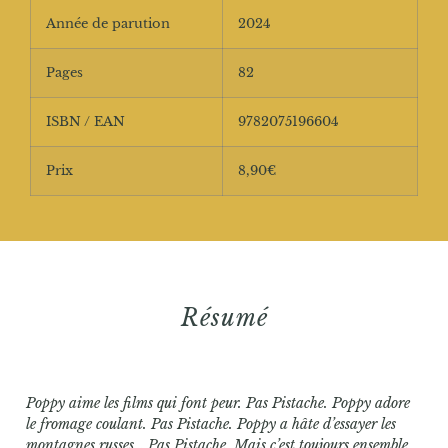
Année de parution
2024
Pages
82
ISBN / EAN
9782075196604
Prix
8,90€
Résumé
Poppy aime les films qui font peur. Pas Pistache. Poppy adore
le fromage coulant. Pas Pistache. Poppy a hâte d’essayer les
montagnes russes… Pas Pistache. Mais c’est toujours ensemble