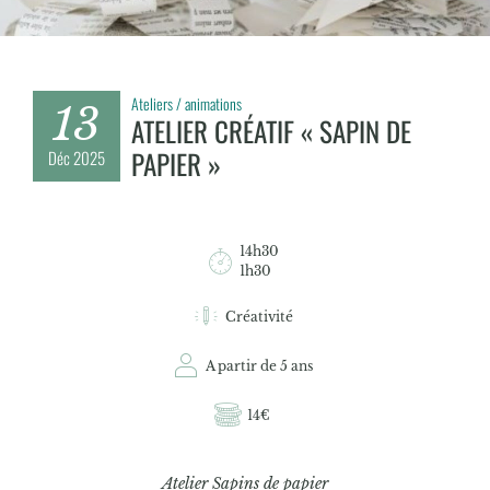
Ateliers / animations
13
ATELIER CRÉATIF « SAPIN DE
PAPIER »
Déc
2025
14h30
1h30
Créativité
A partir de 5 ans
14€
Atelier Sapins de papier