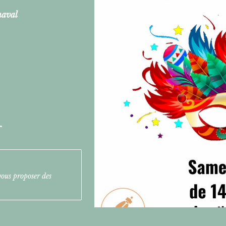
naval
r
vous proposer des