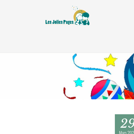
2
Mars
202