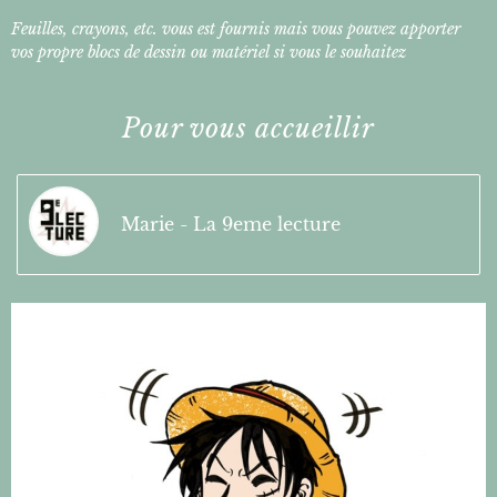
Feuilles, crayons, etc. vous est fournis mais vous pouvez apporter
vos propre blocs de dessin ou matériel si vous le souhaitez
Pour vous accueillir
Marie - La 9eme lecture