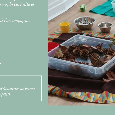
ens, la curiosité et
ui l’accompagne.
r
d'éducatrice de jeunes
-petits