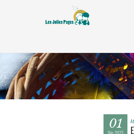
01
At
Déc
2023