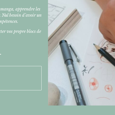
u manga, apprendre les
. Nul besoin d’avoir un
mpétences.
rter vos propre blocs de
r