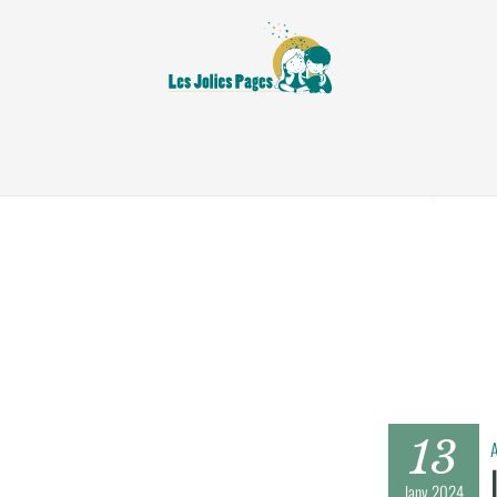
13
A
Janv
2024