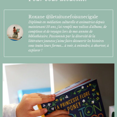
Roxane @iletaitunefoisunecigale
Diplômée en médiation culturelle et animatrice depuis
maintenant 10 ans, j'ai rempli mes valises d'albums, de
comptines et de voyages lors de mes années de
bibliothécaire. Passionnée par la diversité de la
littérature jeunesse j'aime faire découvrir les histoires
sous toutes leurs formes... à voir, à entendre, à observer, à
explorer !